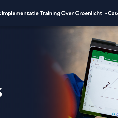
s
Implementatie
Training
Over Groenlicht
Cas
Wie zijn wij
Wie ben jij
Cases