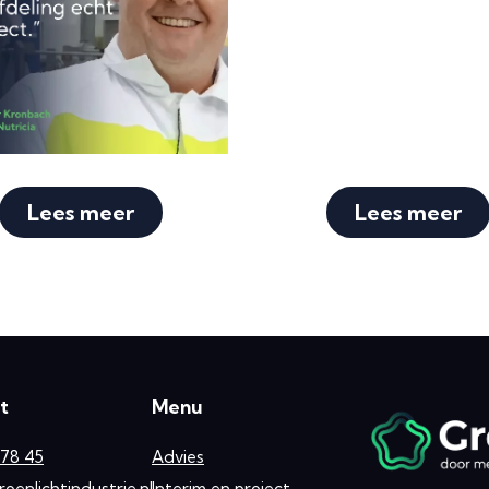
Lees meer
Lees meer
t
Menu
378 45
Advies
enlichtindustrie.nl
Interim en project